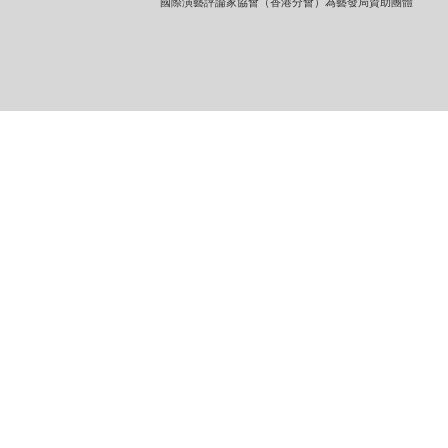
國際演藝評論家協會（香港分會）為藝發局資助團體