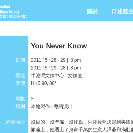
關於
口述歷
You Never Know
日期
2011
/
5
/
28
-
29 | 3 pm
2011
/
5
/
29
-
28 | 8 pm
場地
牛池灣文娛中心 - 文娛廳
票價
HK$ 90, 80*
場數
3
類別
本地製作 - 粵語演出
內容簡介
沒目的、沒準備、沒終點…阿莎毅然決定到美國
旅途上，她遇上了身家千萬的生意人澤爺和滿肚