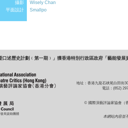
攝影
Wisely Chan
平面設計
Smallpo
暨口述歷史計劃﹙第一期﹚」獲香港特別行政區政府「藝能發展
地址：香港九龍石硤尾白田街30
電話：(852) 297
© 國際演藝評論家協會（
藝發局資助團體
本網站內容並