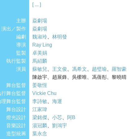
的人生跑道，旅程中共同的經歷卻微妙又深刻難
[ ... ]
由阿莎的一個選擇，將引來一直潛藏著的危險袐
主辦
究竟一念之間要到美國的主意對阿莎的生命會有
焱劇場
演出／製作
焱劇場
編劇
魏淑玲
、
林明發
導演
Ray Ling
監製
卓美娟
執行監製
馬紹麟
演員
蘇敏兒
、
王文俊
、
馮希文
、
趙璧瑜
、
羅智豪
陳啟宇、趙展鋒、吳橴唯、馮蒨彤、黎曉晴
舞台監督
姜敬恆
執行舞台監督
Vickie Chu
助理舞台監督
李詩敏
、
海運
舞台設計
江家瑋
燈光設計
梁銘傑
、
小芯
、
阿B
音樂設計
湯冠麟
、
劉鴻宇
造型統籌
葉永念