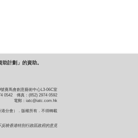
資助計劃」的資助。
號賽馬會創意藝術中心L3-06C室
4 0542 傳真：(852) 2974 0592
電郵：iatc@iatc.com.hk
香港分會）．版權所有．不得轉載
不反映香港特別行政區政府的意見