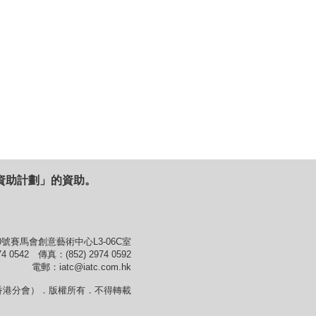
資助計劃」的資助。
號賽馬會創意藝術中心L3-06C室
4 0542 傳真：(852) 2974 0592
電郵：iatc@iatc.com.hk
香港分會）．版權所有．不得轉載