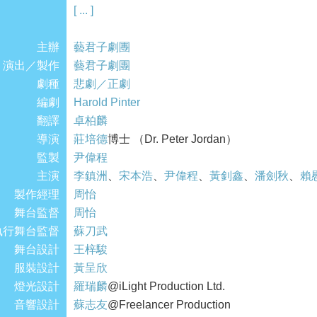
[ ... ]
繼《Forget Me Not》及《怪物》後，藝君子劇團挑
主辦
繹現今社會「語言偽術」的暗黑喜劇。
藝君子劇團
演出／製作
藝君子劇團
劇種
你有試過嗎？為了生存，你小心翼翼絕不犯錯的
悲劇／正劇
編劇
話、語無倫次的咆哮，以及與你毫無關係的指責
Harold Pinter
翻譯
卓柏麟
導演
故事的主角為了遠離社會的夢魘，躲避在鄉間賓
莊培德
博士 （Dr. Peter Jordan）
監製
不是他生日的今天，為他舉辦一個生日派對，原來
尹偉程
主演
李鎮洲
、
宋本浩
、
尹偉程
、
黃釗鑫
、
潘劍秋
、
賴
製作經理
面對「語言偽術」，你是時候要醒來！
周怡
舞台監督
周怡
執行舞台監督
蘇刀武
舞台設計
王梓駿
服裝設計
黃呈欣
燈光設計
羅瑞麟
@iLight Production Ltd.
音響設計
蘇志友
@Freelancer Production