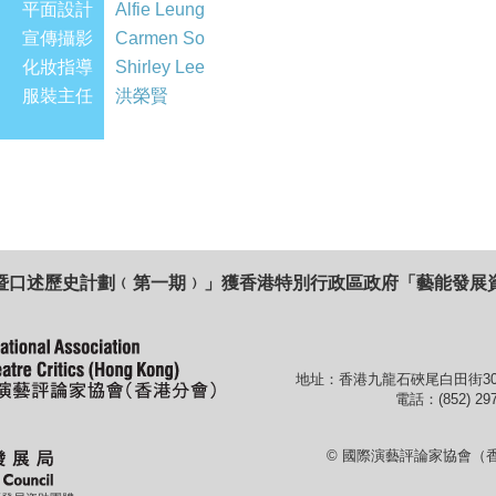
平面設計
Alfie Leung
宣傳攝影
Carmen So
化妝指導
Shirley Lee
服裝主任
洪榮賢
暨口述歷史計劃﹙第一期﹚」獲香港特別行政區政府「藝能發展
地址：香港九龍石硤尾白田街30
電話：(852) 297
© 國際演藝評論家協會（