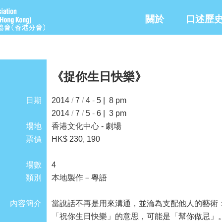
關於
口述歷
《捉你生日快樂》
日期
2014
/
7
/
4
-
5 | 8 pm
2014
/
7
/
5
-
6 | 3 pm
場地
香港文化中心 - 劇場
票價
HK$ 230, 190
場數
4
類別
本地製作－粵語
內容簡介
當說話不再是用來溝通，並淪為支配他人的藝術
「祝你生日快樂」的意思，可能是「幫你做忌」