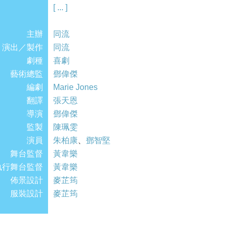
劇本，表面上把悲傷化為喜劇，暗地裡將臨記變
[ ... ]
電影扭轉為大團圓結局？
主辦
人生，笑有出頭天。
同流
演出／製作
兩名演員演活全劇15個角色，本劇曾在全球20
同流
劇種
言。倫敦郵報評本劇為「喜劇中的傑作！」 每
喜劇
藝術總監
作品！」
鄧偉傑
編劇
Marie Jones
翻譯
張天恩
導演
鄧偉傑
監製
陳珮雯
演員
朱柏康
、
鄧智堅
舞台監督
黃韋樂
執行舞台監督
黃韋樂
佈景設計
麥芷筠
服裝設計
麥芷筠