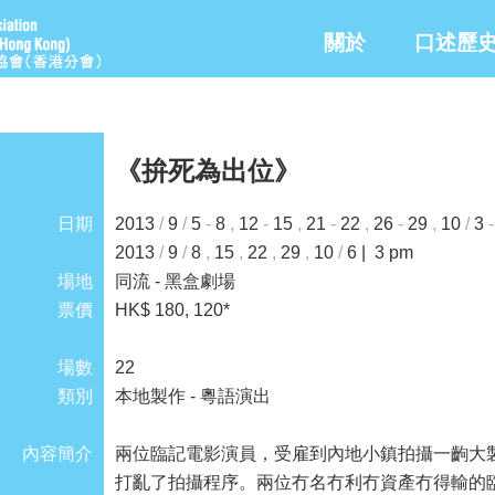
關於
口述歷
《拚死為出位》
日期
2013
/
9
/
5
-
8
,
12
-
15
,
21
-
22
,
26
-
29
,
10
/
3
-
2013
/
9
/
8
,
15
,
22
,
29
,
10
/
6 | 3 pm
場地
同流 - 黑盒劇場
票價
HK$ 180, 120*
場數
22
類別
本地製作 - 粵語演出
內容簡介
兩位臨記電影演員，受雇到內地小鎮拍攝一齣大
打亂了拍攝程序。兩位冇名冇利冇資產冇得輸的