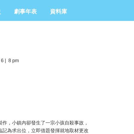
史
劇事年表
資料庫
6 | 8 pm
製作，小鎮內卻發生了一宗小孩自殺事故，
臨記為求出位，立即借題發揮就地取材更改