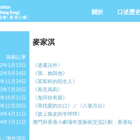
關於
口述歷
麥家淇
戲劇記事
12年1月13日
《逍遙法外》
12年9月14日
《我．她與他》
2年11月24日
《莫斯科的陌生人》
13年7月20日
《再見瑪莉》
3年10月11日
《鬼同你有親》
3年12月20日
《尋找愛的出口》／《八號月台》
14年4月11日
《披上狼皮的羊咩咩》
14年7月11日
澳門與香港小劇場年度藝術交流計劃．香港站
流／海外演出