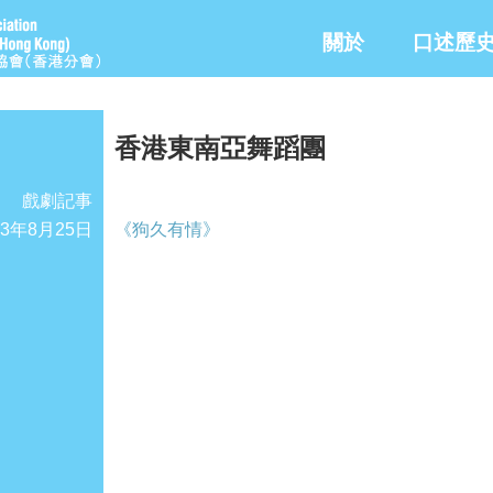
關於
口述歷
香港東南亞舞蹈團
戲劇記事
13年8月25日
《狗久有情》