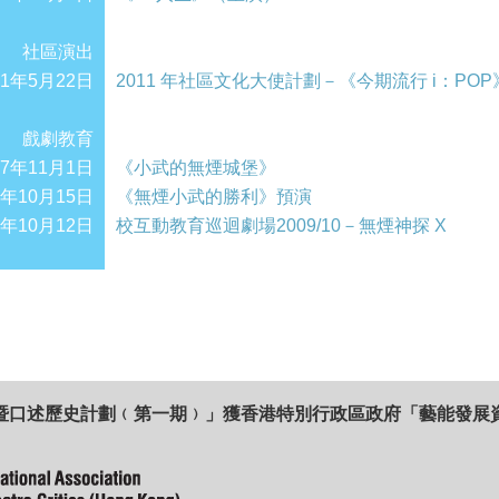
社區演出
11年5月22日
‎2011 年社區文化大使計劃－《今期流行 i：POP
戲劇教育
07年11月1日
《小武的無煙城堡》
8年10月15日
《無煙小武的勝利》預演
9年10月12日
校互動教育巡迴劇場2009/10－無煙神探 X
暨口述歷史計劃﹙第一期﹚」獲香港特別行政區政府「藝能發展