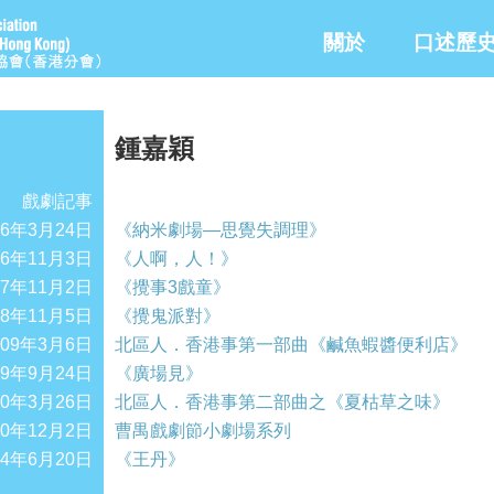
關於
口述歷
鍾嘉穎
戲劇記事
06年3月24日
《納米劇場—思覺失調理》
06年11月3日
《人啊，人！》
07年11月2日
《攪事3戲童》
08年11月5日
《攪鬼派對》
009年3月6日
北區人．香港事第一部曲《鹹魚蝦醬便利店》
09年9月24日
《廣場見》
10年3月26日
北區人．香港事第二部曲之《夏枯草之味》
10年12月2日
曹禺戲劇節小劇場系列
14年6月20日
《王丹》