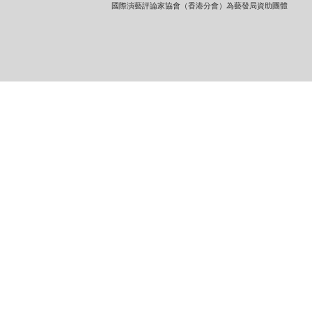
國際演藝評論家協會（香港分會）為藝發局資助團體