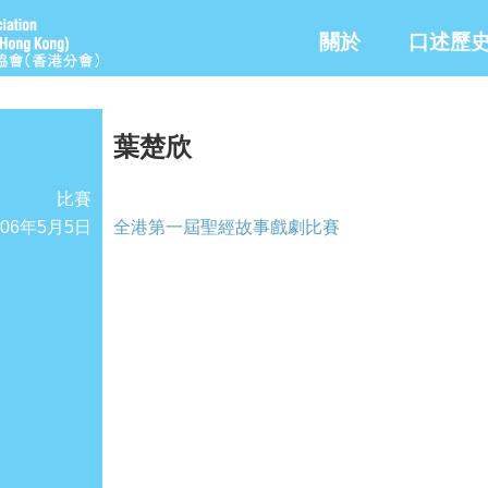
關於
口述歷
葉楚欣
比賽
006年5月5日
全港第一屆聖經故事戲劇比賽