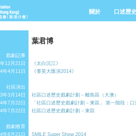
關於
口述歷
葉君博
戲劇記事
6年12月21日
《太白沉江》
14年4月11日
《耆英大匯演2014》
社區演出
13年3月14日
社區口述歷史戲劇計劃－離島區（大澳）
14年7月22日
「社區口述歷史戲劇計劃－東區」 第一階段：
14年7月22日
社區口述歷史戲劇計劃－東區
戲劇教育
14年8月21日
SMILE Super Show 2014