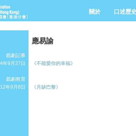
關於
口述歷
應易諭
戲劇記事
14年9月27日
《不能愛你的幸福》
戲劇教育
012年9月8日
《月缺巴黎》