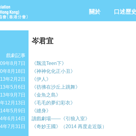
關於
口述歷
岑君宜
戲劇記事
009年8月7日
《飄流Teen下》
10年8月18日
《神神化化正小丑》
013年2月2日
《伊人》
013年5月6日
《彷彿在沙丘上跳舞》
013年9月7日
《金魚之島》
3年12月13日
《毛毛的夢幻彩衣》
014年5月9日
《縫身》
14年6月14日
讀戲劇場——《引狼入室》
14年7月31日
《奇妙王國》（2014 再度走近版）