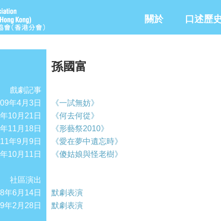
關於
口述歷
孫國富
戲劇記事
009年4月3日
《一試無妨》
0年10月21日
《何去何從》
0年11月18日
《形藝祭2010》
011年9月9日
《愛在夢中遺忘時》
2年10月11日
《傻姑娘與怪老樹》
社區演出
08年6月14日
默劇表演
09年2月28日
默劇表演