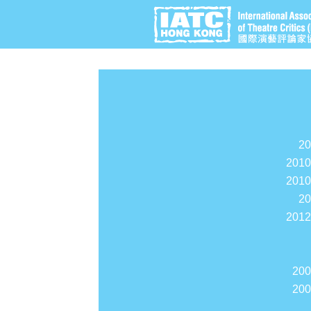
2
201
201
2
201
20
20