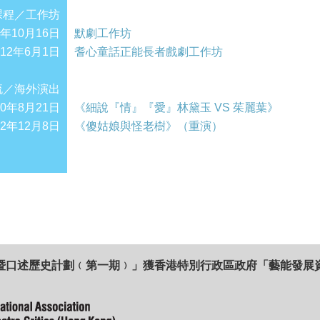
課程／工作坊
0年10月16日
默劇工作坊
012年6月1日
耆心童話正能長者戲劇工作坊
流／海外演出
10年8月21日
《細說『情』『愛』林黛玉 VS 茱麗葉》
12年12月8日
《傻姑娘與怪老樹》（重演）
暨口述歷史計劃﹙第一期﹚」獲香港特別行政區政府「藝能發展