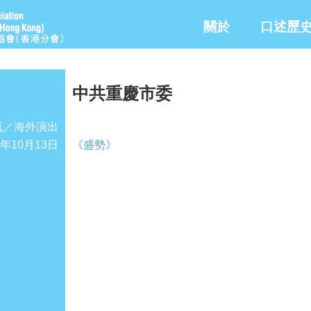
關於
口述歷
中共重慶市委
流／海外演出
1年10月13日
《盛勢》