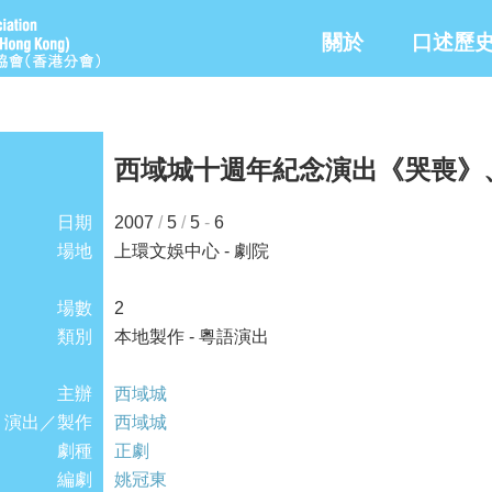
關於
口述歷
西域城十週年紀念演出《哭喪》
日期
2007
/
5
/
5
-
6
場地
上環文娛中心 - 劇院
場數
2
類別
本地製作 - 粵語演出
主辦
西域城
演出／製作
西域城
劇種
正劇
編劇
姚冠東