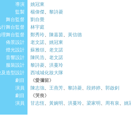
導演
姚冠東
監製
楊偉傑
、
黎詩菱
舞台監督
劉自覺
執行舞台監督
林宇庭
助理舞台監督
鄭秀玲
、
陳嘉茵
、
黃信德
佈景設計
老文諾
、
姚冠東
燈光設計
蘇雅頌
、
老文諾
音響設計
陳民浩
、
老文諾
服裝設計
黎詩菱
、
洪蔓玲
妝及造型設計
西域城化妝大隊
劇目
《愛彌留》
演員
陳志強
、
王燕芳
、
黎詩菱
、
段婷婷
、
郭啟釗
劇目
《哭喪》
演員
甘志恆
、
黃婉明
、
洪蔓玲
、
梁家明
、
周有泉
、
姚