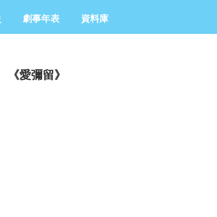
史
劇事年表
資料庫
、《愛彌留》