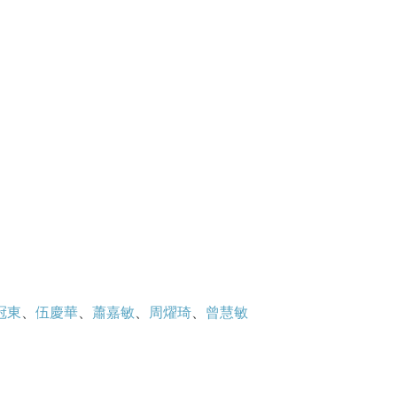
冠東
、
伍慶華
、
蕭嘉敏
、
周燿琦
、
曾慧敏