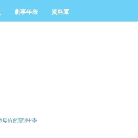
史
劇事年表
資料庫
教母佑會蕭明中學