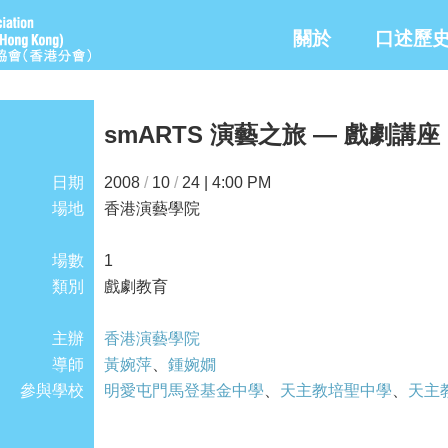
關於
口述歷
smARTS 演藝之旅 — 戲劇講座
日期
2008
/
10
/
24 | 4:00 PM
場地
香港演藝學院
場數
1
類別
戲劇教育
主辦
香港演藝學院
導師
黃婉萍
、
鍾婉嫺
參與學校
明愛屯門馬登基金中學
、
天主教培聖中學
、
天主