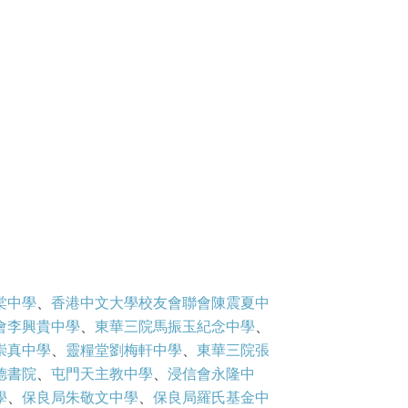
）
棠中學
、
香港中文大學校友會聯會陳震夏中
會李興貴中學
、
東華三院馬振玉紀念中學
、
崇真中學
、
靈糧堂劉梅軒中學
、
東華三院張
德書院
、
屯門天主教中學
、
浸信會永隆中
學
、
保良局朱敬文中學
、
保良局羅氏基金中