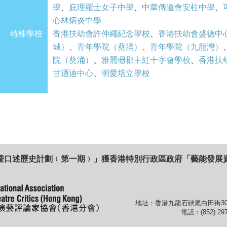
學
、
庇理羅士女子中學
、
中華傳道會安柱中學
、
心林炳炎中學
特殊學校
香港扶幼會許仲繩紀念學校
、
香港扶幼會盛德中
城）
、
青年學院（葵涌）
、
青年學院（九龍灣）
院（葵涌）
、
雅麗珊郡主紅十字會學校
、
香港扶
甘迺迪中心
、
明愛培立學校
暨口述歷史計劃﹙第一期﹚」獲香港特別行政區政府「藝能發展
地址：香港九龍石硤尾白田街30
電話：(852) 297