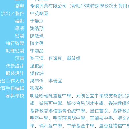
協辦
希慎興業有限公司（贊助13間特殊學校演出費用
演出／製作
中英劇團
編劇
于晏冰
導演
劉浩翔
監製
陳敏斌
執行監製
陳文翹
助理監製
李婉晶
演員
黎玉清
、
何遠東
、
戴綺媚
佈景設計
溫俊詩
服裝設計
溫俊詩
後台工作人員
梁志偉
、
李善宜
教育手冊編輯
張潔盈
參與學校
明愛粉嶺陳震夏中學
、
元朗公立中學校友會鄧兆
學
、
聖馬可中學
、
聖公會呂明才中學
、
香港教師
基督教香港信義會心誠中學
、
皇仁書院
、
基督教
明添中學
、
明愛莊月明中學
、
王肇枝中學
、
聖文
學
、
瑪利曼中學
、
中華基金中學
、
迦密愛禮信中