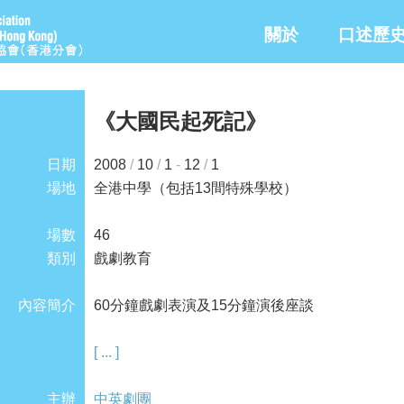
關於
口述歷
《大國民起死記》
日期
2008
/
10
/
1
-
12
/
1
場地
全港中學（包括13間特殊學校）
場數
46
類別
戲劇教育
內容簡介
60分鐘戲劇表演及15分鐘演後座談
[ ... ]
主辦
中英劇團