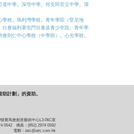
可道中學
、
深培中學
、
何文田官立中學
、
潔
心學校
、
瑪利灣學校
、
青年學院（堅尼地
、
社會福利署屯門兒童及青少年院
、
青年學
幼會則仁中心學校（中學部）
、
心光學校
、
資助計劃」的資助。
號賽馬會創意藝術中心L3-06C室
4 0542 傳真：(852) 2974 0592
電郵：iatc@iatc.com.hk