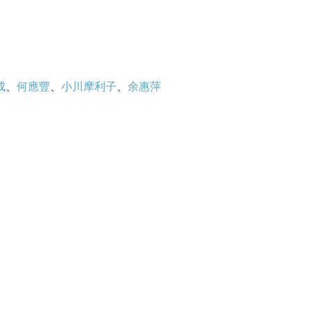
成
、
何應豐
、
小川摩利子
、
余惠萍