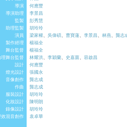
導演
何應豐
導演助理
李景昌
監製
彭秀慧
助理監製
胡玲玲
演員
梁家權
、
吳偉碩
、
曹寶蓮
、
李景昌
、
林燕
、
龔志
製作經理
楊福全
舞台監督
楊福全
助理舞台監督
林耀洪
、
李穎蘭
、
史嘉茵
、
容啟昌
設計
何應豐
燈光設計
張國永
音像創作
龔志成
作曲
龔志成
服裝設計
胡玲玲
化妝設計
陳明朗
錄像設計
胡玲玲
聲效混音創作
袁卓華