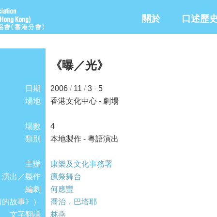
關於
口述歷
《曝／光》
日期
2006
/
11
/
3
-
5
場地
香港文化中心 - 劇場
場數
4
類別
本地製作 - 粵語演出
主辦
康樂及文化事務署
演出／製作
瘋祭舞台
編劇
何應豐
睛的故事》）
喬治．巴塔耶
文字翻譯
林燕