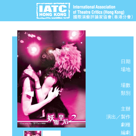
日期
場地
場數
類別
主辦
演出／製作
劇種
編劇