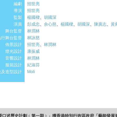
編劇
招世亮
導演
招世亮
監製
楊國樑
、
胡國深
演員
彭成忠
、
余心慈
、
楊國樑
、
胡國深
、
陳廣志
、
黃
舞台監督
林潤林
執行舞台監督
林詠慈
佈景設計
招世亮
、
林潤林
燈光設計
康振威
音響設計
林潤林
服裝設計
紀淑芬
妝及造型設計
Moli
暨口述歷史計劃﹙第一期﹚」獲香港特別行政區政府「藝能發展