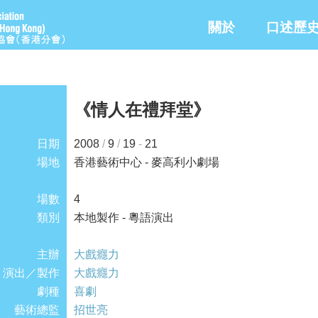
關於
口述歷
《情人在禮拜堂》
日期
2008
/
9
/
19
-
21
場地
香港藝術中心 - 麥高利小劇場
場數
4
類別
本地製作 - 粵語演出
主辦
大戲癮力
演出／製作
大戲癮力
劇種
喜劇
藝術總監
招世亮