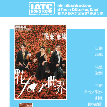
日期
場地
場數
類別
主辦
演出／製作
劇種
藝術總監