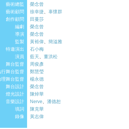
藝術總監
榮念曾
藝術顧問
徐幸捷
、
辜懷群
創作顧問
田蔓莎
編劇
榮念曾
導演
榮念曾
監製
黃裕偉
、
簡溢雅
特邀演出
石小梅
演員
藍天
、
董洪松
舞台監督
周俊彥
執行舞台監督
鄭慧瑩
助理舞台監督
楊永德
舞台設計
榮念曾
燈光設計
陳焯華
音樂設計
Nerve
、
潘德恕
填詞
陳克華
錄像
黃志偉