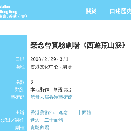
關於
口述歷
榮念曾實驗劇場《西遊荒山淚》
日期
2008
/
2
/
29
-
3
/
1
場地
香港文化中心 - 劇場
場數
3
類別
本地製作 - 粵語演出
藝術節
第卅六屆香港藝術節
主辦
香港藝術節
、
進念．二十面體
演出／製作
進念．二十面體
劇種
實驗劇場