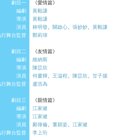
劇目一
《愛情篇》
編劇
黃毅謙
導演
黃毅謙
演員
林明發
、
關啟心
、
張妙妙
、
黃毅謙
執行舞台監督
鄭莉瑋
劇目二
《友情篇》
編劇
維納斯
導演
陳苡欣
演員
何慶輝
、
王溢程
、
陳苡欣
、
甘子揚
執行舞台監督
盧浩為
劇目三
《親情篇》
編劇
江家健
導演
江家健
演員
鄺偉倫
、
董穎姿
、
江家健
執行舞台監督
李上珩