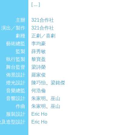
錯覺？還是真的相逢恨晚？在錯誤的時間遇上了
[ ... ]
主辦
劇目二：《友情篇》
321合作社
演出／製作
溫柔體貼的情人、善解人意的知己，同時擁有著
321合作社
劇種
的關係，一旦產生了矛盾，後果變得難以想像……真愛
正劇／喜劇
藝術總監
如何取捨？
李均豪
監製
薛秀敏
執行監製
劇目三：《親情篇》
黎寶盈
舞台監督
晴天陰天雨天，伴著你身邊的除了你的伴侶, 你
梁詩榮
佈景設計
位？一件似是而非的烏龍事令大家重新認識自己
羅家俊
燈光設計
還是血濃於水…？！
陳巧怡
、
梁銘傑
音樂總監
何浩倫
音響設計
朱家明
、
巫山
作曲
朱家明
、
巫山
服裝設計
Eric Ho
妝及造型設計
Eric Ho