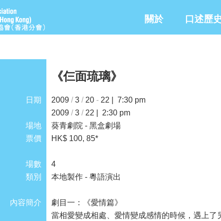
關於
口述歷
《仨面琉璃》
日期
2009
/
3
/
20
-
22 | 7:30 pm
2009
/
3
/
22 | 2:30 pm
場地
葵青劇院 - 黑盒劇場
票價
HK$ 100, 85*
場數
4
類別
本地製作 - 粵語演出
內容簡介
劇目一：《愛情篇》
當相愛變成相處、愛情變成感情的時候，遇上了