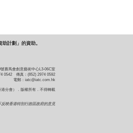
資助計劃」的資助。
號賽馬會創意藝術中心L3-06C室
4 0542 傳真：(852) 2974 0592
電郵：iatc@iatc.com.hk
香港分會）．版權所有．不得轉載
不反映香港特別行政區政府的意見