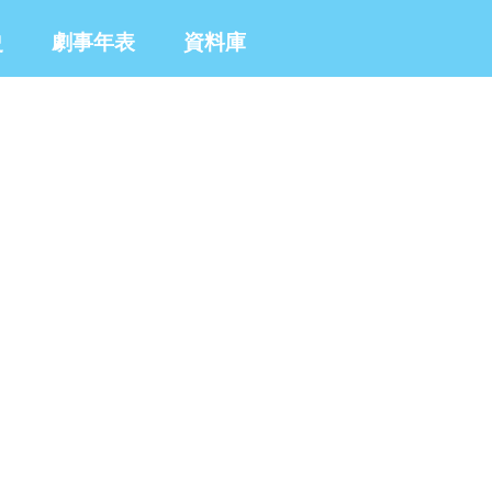
史
劇事年表
資料庫
生平而改編的演出。他的劇作著重於觀眾對