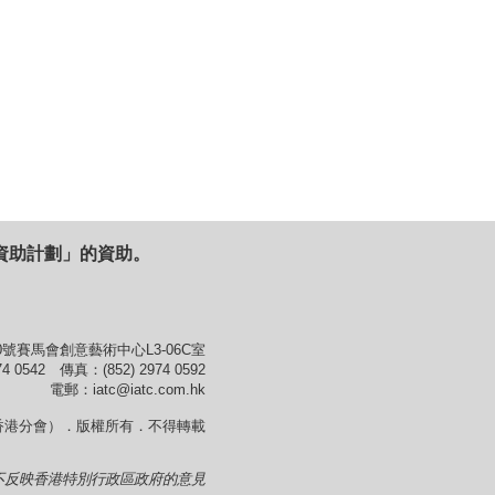
資助計劃」的資助。
號賽馬會創意藝術中心L3-06C室
4 0542 傳真：(852) 2974 0592
電郵：iatc@iatc.com.hk
香港分會）．版權所有．不得轉載
不反映香港特別行政區政府的意見