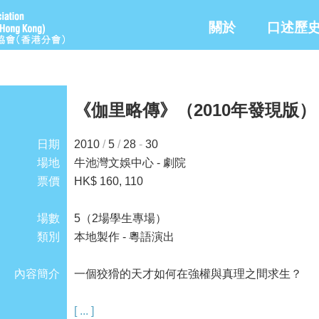
關於
口述歷
《伽里略傳》（2010年發現版）
日期
2010
/
5
/
28
-
30
場地
牛池灣文娛中心 - 劇院
票價
HK$ 160, 110
場數
5（2場學生專場）
類別
本地製作 - 粵語演出
內容簡介
一個狡猾的天才如何在強權與真理之間求生？
《伽里略傳》是德國劇作家布萊希特根據伽里略
[ ... ]