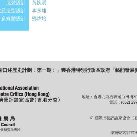
服裝設計
黃婉明
妝及造型設計
李永雄
多媒體設計
鄧煒培
暨口述歷史計劃﹙第一期﹚」獲香港特別行政區政府「藝能發展
地址：香港九龍石硤尾白田街30
電話：(852) 297
© 國際演藝評論家協會（
藝發局資助團體
本網站內容並