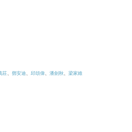
呈現在觀眾面前，由觀眾去定奪對與錯。
科學家。他如常人一樣，要面對生計的問
，此劇不單是關於天文學的發展史，亦是一
萬莊
、
鄧安迪
、
邱頌偉
、
潘劍秋
、
梁家維