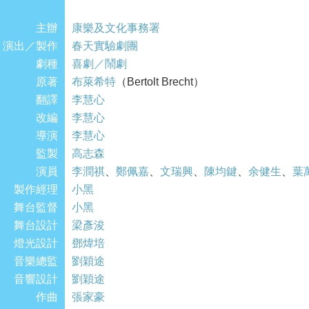
劇作的反思，因此往往將角色正反兩面的性格都
主辦
《伽里略傳》中的伽里略，並不只是一個偉大的
康樂及文化事務署
演出／製作
題，同一時間亦因為自己的研究飽受壓迫。因此
春天實驗劇團
劇種
齣刺激思考的演出。
喜劇／鬧劇
原著
布萊希特
（Bertolt Brecht）
翻譯
李慧心
改編
李慧心
導演
李慧心
監製
高志森
演員
李潤祺
、
鄭佩嘉
、
文瑞興
、
陳均鍵
、
余健生
、
葉
製作經理
小黑
舞台監督
小黑
舞台設計
梁彥浚
燈光設計
鄧煒培
音樂總監
劉穎途
音響設計
劉穎途
作曲
張家豪