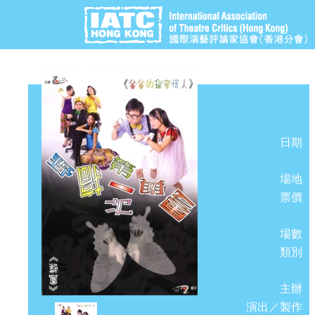
日期
場地
票價
場數
類別
主辦
演出／製作