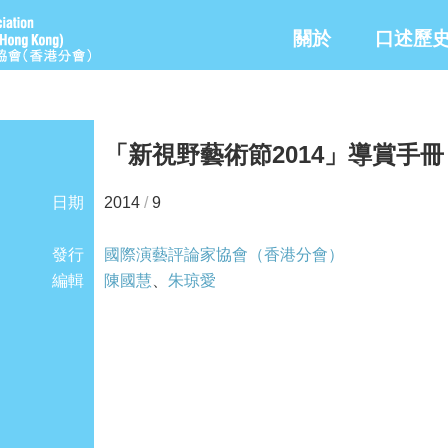
關於
口述歷
「新視野藝術節2014」導賞手冊
日期
2014
/
9
發行
國際演藝評論家協會（香港分會）
編輯
陳國慧
、
朱琼愛