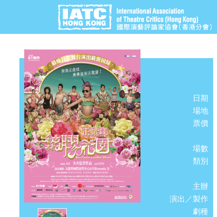
日期
場地
票價
場數
類別
主辦
演出／製作
劇種