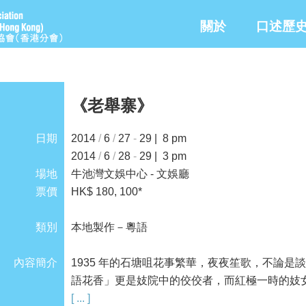
關於
口述歷
《老舉寨》
日期
2014
/
6
/
27
-
29 | 8 pm
2014
/
6
/
28
-
29 | 3 pm
場地
牛池灣文娛中心 - 文娛廳
票價
HK$ 180, 100*
類別
本地製作－粵語
內容簡介
1935 年的石塘咀花事繁華，夜夜笙歌，不論
語花香」更是妓院中的佼佼者，而紅極一時的妓
妓寨中所有老舉都只有一個目標，就是在全港禁
[ ... ]