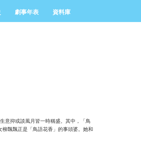
史
劇事年表
資料庫
是談生意抑或談風月皆一時稱盛。其中，「鳥
女柳飄飄正是「鳥語花香」的事頭婆。她和
娼限期之前盡力向客人開刀，一於有幾多斬