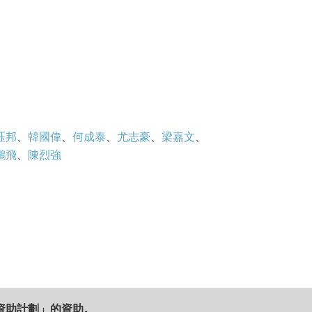
而來，令到妓院上下雞犬不寧。最後，柳飄
誓死在火坑之中開創香港淫史新一頁！
珏邦
、
韓國偉
、
何成泰
、
尤志豪
、
梁嘉文
、
鵬飛
、
陳烈強
資助計劃」的資助。