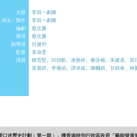
幾多！
主辦
零與一劇團
演出／製作
正當眾妓斬客斬得性起的時候，各種問題卻接踵
零與一劇團
編劇
飄同一眾老舉決定把心一橫，決定要對抗命運，
蔡忠廉
導演
蔡忠廉
副導演
呂健邦
監製
黃淑雯
演員
鍾雪堅
、
邱頌勳
、
唐藝婷
、
麥詠楠
、
朱建基
、
莫
黃麗碧
、
李珮禎
、
譚卓妮
、
陳幗妍
、
甘銘泰
、
林
暨口述歷史計劃﹙第一期﹚」獲香港特別行政區政府「藝能發展