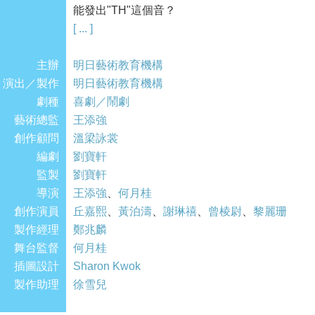
能發出"TH"這個音？
[ ... ]
今個冬天，一次風趣輕鬆、充滿驚喜的旅程，讓
主辦
明日藝術教育機構
演出／製作
明日藝術教育機構
劇種
喜劇／鬧劇
藝術總監
王添強
創作顧問
溫梁詠裳
編劇
劉寶軒
監製
劉寶軒
導演
王添強
、
何月桂
創作演員
丘嘉熙
、
黃泊濤
、
謝琳禧
、
曾棱尉
、
黎麗珊
製作經理
鄭兆麟
舞台監督
何月桂
插圖設計
Sharon Kwok
製作助理
徐雪兒