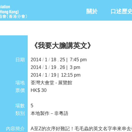
關於
口述歷
《我要大膽講英文》
日期
2014
/
1
/
18
,
25 | 7:45 pm
2014
/
1
/
19
,
26 | 3 pm
2014
/
1
/
19 | 12:15 pm
場地
荃灣大會堂 - 展覽館
票價
HK$ 30
場數
5
類別
本地製作－非粵語
內容簡介
A至Z的次序好難記！毛毛蟲的英文名字串來串